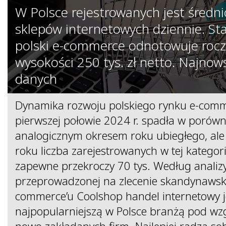
W Polsce rejestrowanych jest średn
sklepów internetowych dziennie. St
polski e-commerce odnotowuje rocz
wysokości 250 tys. zł netto. Najnow
danych
Dynamika rozwoju polskiego rynku e-com
pierwszej połowie 2024 r. spadła w porówn
analogicznym okresem roku ubiegłego, ale 
roku liczba zarejestrowanych w tej katego
zapewne przekroczy 70 tys. Według analiz
przeprowadzonej na zlecenie skandynawsk
commerce’u Coolshop handel internetowy j
najpopularniejszą w Polsce branżą pod wz
nowo zakładanych firm. Najlepiej radzą sob