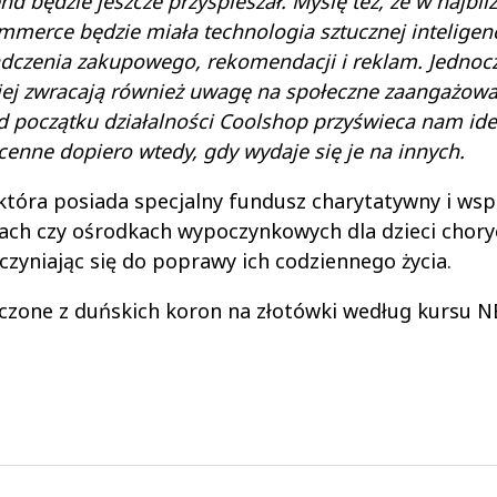
d będzie jeszcze przyspieszał. Myślę też, że w najbli
merce będzie miała technologia sztucznej inteligenc
iadczenia zakupowego, rekomendacji i reklam. Jednoc
iej zwracają również uwagę na społeczne zaangażowa
d początku działalności Coolshop przyświeca nam ide
ę cenne dopiero wtedy, gdy wydaje się je na innych.
 która posiada specjalny fundusz charytatywny i wsp
jach czy ośrodkach wypoczynkowych dla dzieci chory
czyniając się do poprawy ich codziennego życia.
czone z duńskich koron na złotówki według kursu N