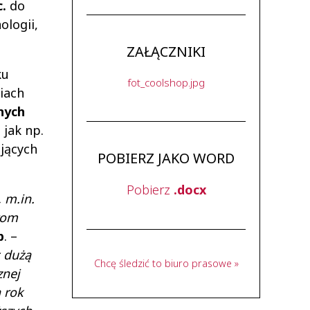
c.
do
ologii,
ZAŁĄCZNIKI
ku
fot_coolshop.jpg
iach
nych
, jak np.
jących
POBIERZ JAKO WORD
Pobierz
.docx
 m.in.
tom
p
. –
c dużą
Chcę śledzić to biuro prasowe »
znej
 rok