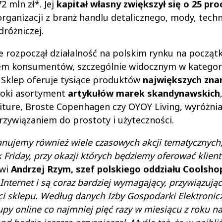
2 mln zł*. Jej
kapitał własny zwiększył się o 25 pro
organizacji z branż handlu detalicznego, mody, techn
dróżniczej.
ie rozpoczął działalność na polskim rynku na począt
niem konsumentów, szczególnie widocznym w kategor
a. Sklep oferuje tysiące produktów
największych zna
eroki asortyment
artykułów marek skandynawskich
ture, Broste Copenhagen czy OYOY Living, wyróżnia
przywiązaniem do prostoty i użyteczności.
lanujemy również wiele czasowych akcji tematycznych,
 Friday, przy okazji których będziemy oferować klien
wi
Andrzej Rzym, szef polskiego oddziału Coolsho
Internet i są coraz bardziej wymagający, przywiązują
i sklepu. Według danych Izby Gospodarki Elektronic
py online co najmniej pięć razy w miesiącu z roku na