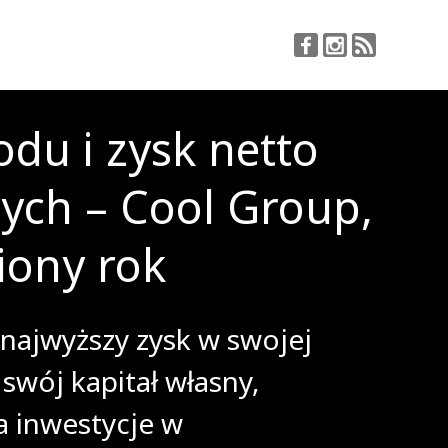
du i zysk netto
tych – Cool Group,
iony rok
najwyższy zysk w swojej
 swój kapitał własny,
a inwestycje w