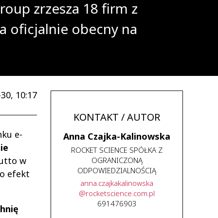
oup zrzesza 18 firm z
a oficjalnie obecny na
30, 10:17
KONTAKT / AUTOR
nku e-
Anna Czajka-Kalinowska
ie
ROCKET SCIENCE SPÓŁKA Z
rutto w
OGRANICZONĄ
ODPOWIEDZIALNOŚCIĄ
To efekt
anna
.
czajkakalinowska
@
rocketscience
.
com
.
pl
691476903
chnię