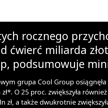
tych rocznego przycho
 ćwierć miliarda zło
hop, podsumowuje min
owym grupa Cool Group osiągnęła 
 zł*. O 25 proc. zwiększyła również
n zł, a także dwukrotnie zwiększył