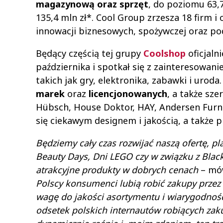
magazynową oraz sprzęt
, do poziomu 63,7
135,4 mln zł*. Cool Group zrzesza 18 firm i 
innowacji biznesowych, spożywczej oraz po
Będący częścią tej grupy
Coolshop
oficjaln
października i spotkał się z zainteresowa
takich jak gry, elektronika, zabawki i urod
marek
oraz
licencjonowanych
, a także sz
Hübsch, House Doktor, HAY, Andersen Furni
się ciekawym designem i jakością, a także 
Będziemy cały czas rozwijać naszą ofertę, p
Beauty Days, Dni LEGO czy w związku z Black
atrakcyjne produkty w dobrych cenach
– mó
Polscy konsumenci lubią robić zakupy przez 
wagę do jakości asortymentu i wiarygodnośc
odsetek polskich internautów robiących zaku