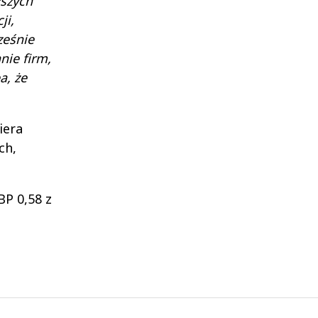
ższych
ji,
ześnie
nie firm,
a, że
iera
ch,
BP 0,58 z